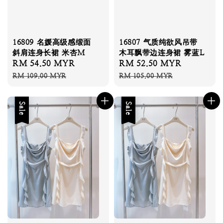
16809 名媛高级感缎面
16807 气质纯欲风吊带
斜肩连身长裙 米杏M
木耳飘带边连身裙 雾蓝L
Sale
RM 54.50 MYR
Regular
Sale
RM 52.50 MYR
Regular
price
price
price
price
RM 109.00 MYR
RM 105.00 MYR
Sale
Sale