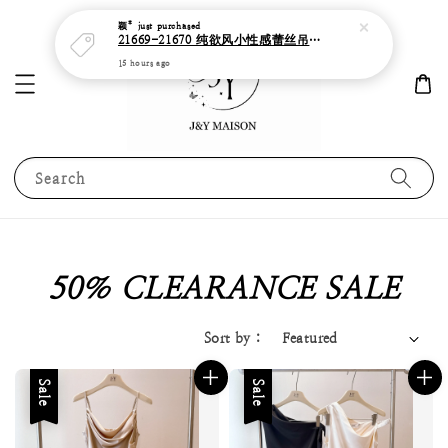
Search
50％ CLEARANCE SALE
Sort by :
Sale
Sale