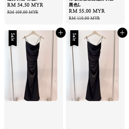
Sale
RM 54.50 MYR
Regular
黑色L
Sale
RM 55.00 MYR
Regular
price
price
RM 109.00 MYR
price
price
RM 110.00 MYR
Sale
Sale