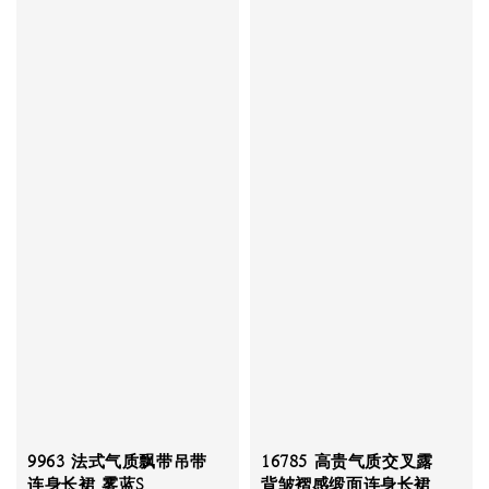
9963 法式气质飘带吊带
16785 高贵气质交叉露
连身长裙 雾蓝S
背皱褶感缎面连身长裙