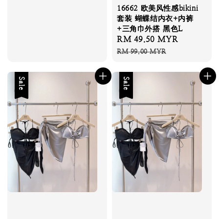
16662 欧美风性感bikini
套装 蝴蝶结内衣+内裤
+三角巾外搭 黑色L
Sale
RM 49.50 MYR
Regular
price
price
RM 99.00 MYR
Sale
Sale